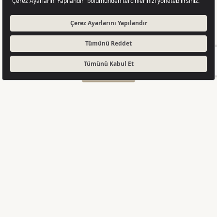
TEKLİF AL
360 SANAL TUR
Tamamlandı
Seçkin detaylarıyla
öne çıkan, konfor