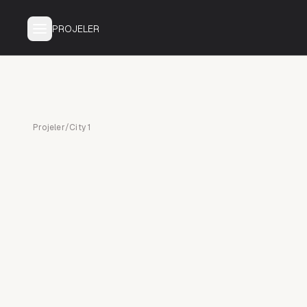
PROJELER
Projeler
/
City 1