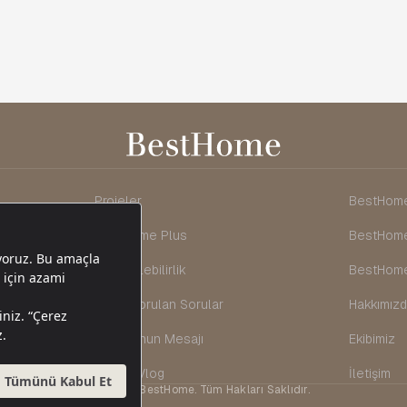
Projeler
BestHome
BestHome Plus
BestHome
Sürdürülebilirlik
BestHome
Sıkça Sorulan Sorular
Hakkımız
Kurucu'nun Mesajı
Ekibimiz
Blog & Vlog
İletişim
©2026 BestHome. Tüm Hakları Saklıdır.