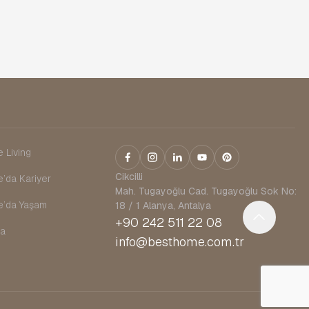
 Living
Cikcilli
’da Kariyer
Mah. Tugayoğlu Cad. Tugayoğlu Sok No:
’da Yaşam
18 / 1 Alanya, Antalya
+90 242 511 22 08
da
info@besthome.com.tr