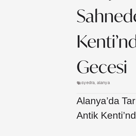
Sahnede
Kenti’n
Gecesi
syedra, alanya
Alanya’da Tar
Antik Kenti’n