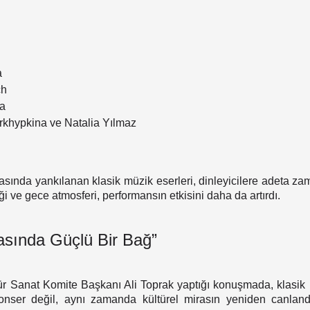
a
ch
va
Arkhypkina ve Natalia Yılmaz
rasında yankılanan klasik müzik eserleri, dinleyicilere adeta za
i ve gece atmosferi, performansın etkisini daha da artırdı.
asında Güçlü Bir Bağ”
r Sanat Komite Başkanı Ali Toprak yaptığı konuşmada, klasik mü
konser değil, aynı zamanda kültürel mirasın yeniden canlandı