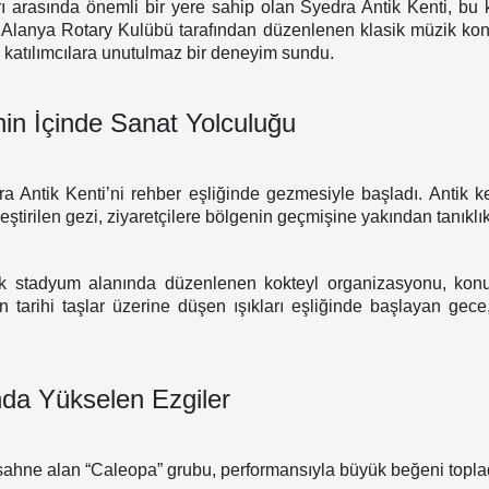
rı arasında önemli bir yere sahip olan Syedra Antik Kenti, bu
. Alanya Rotary Kulübü tarafından düzenlenen klasik müzik kons
 katılımcılara unutulmaz bir deneyim sundu.
ihin İçinde Sanat Yolculuğu
dra Antik Kenti’ni rehber eşliğinde gezmesiyle başladı. Antik ke
tirilen gezi, ziyaretçilere bölgenin geçmişine yakından tanıklık 
k stadyum alanında düzenlenen kokteyl organizasyonu, konuk
ın tarihi taşlar üzerine düşen ışıkları eşliğinde başlayan gec
nda Yükselen Ezgiler
hne alan “Caleopa” grubu, performansıyla büyük beğeni topla