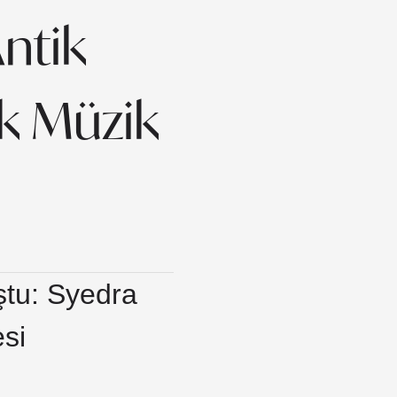
ntik
k Müzik
ştu: Syedra
si