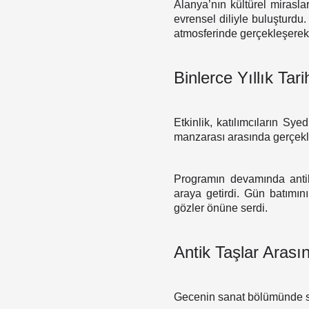
Alanya’nın kültürel mirasla
evrensel diliyle buluşturdu
atmosferinde gerçekleşerek
Binlerce Yıllık Tar
Etkinlik, katılımcıların Sye
manzarası arasında gerçekleş
Programın devamında anti
araya getirdi. Gün batımın
gözler önüne serdi.
Antik Taşlar Arası
Gecenin sanat bölümünde sa