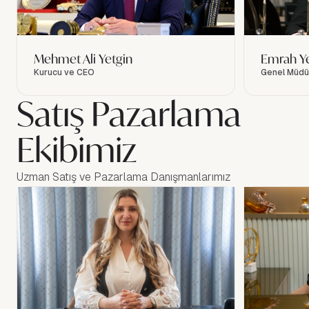
Mehmet Ali Yetgin
Emrah Ye
Kurucu ve CEO
Genel Müdü
Satış Pazarlama
Ekibimiz
Uzman Satış ve Pazarlama Danışmanlarımız