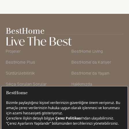
Live The Best
Projeler
BestHome Living
BestHome Plus
BestHome’da Kariyer
Sürdürülebilirlik
BestHome’da Yaşam
Sıkça Sorulan Sorular
Hakkımızda
Kurucu'nun Mesajı
Ekibimiz
Blog & Vlog
İletişim
Cikcilli
Mah. Tugayoğlu Cad. Tugayoğlu Sok No: