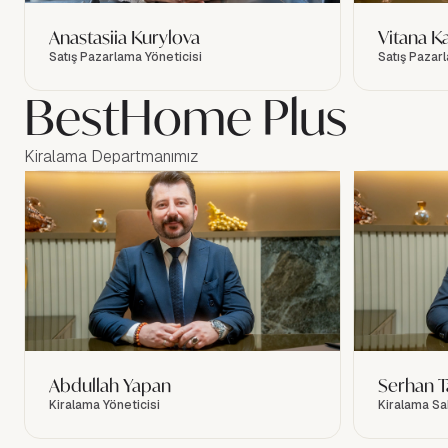
Anastasiia Kurylova
Vitana K
Satış Pazarlama Yöneticisi
Satış Pazar
BestHome Plus
Kiralama Departmanımız
Abdullah Yapan
Serhan T
Kiralama Yöneticisi
Kiralama S